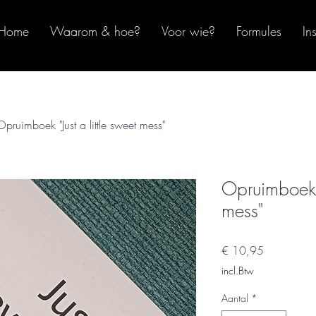
Home
Waarom & hoe?
Voor wie?
Formules
In
Opruimboek "Just a little sweet mess"
Opruimboek "
mess"
Prijs
€ 10,95
incl.Btw
Aantal
*